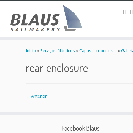
Skip
to
Início
»
Serviços Náuticos
»
Capas e coberturas
»
Galer
content
rear enclosure
← Anterior
Facebook Blaus