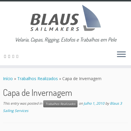
Velaria, Capas, Rigging, Estofos e Trabalhos em Pele
Skip
to
Início
»
Trabalhos Realizados
»
Capa de Invernagem
content
Capa de Invernagem
This entry was posted in
on
Julho 1, 2010
by
Blaus 3
Trabalhos Realizados
Sailing Services